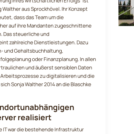
rung Ihres wirtschaftlichen Erfolgs” ist
g Walther aus Sprockhövel. Ihr Konzept
deutet, dass das Team um die
lther auf ihre Mandanten zugeschnittene
. Das steuerliche und
reint zahlreiche Dienstleistungen. Dazu
n- und Gehaltsbuchhaltung,
lgeplanung oder Finanzplanung. In allen
vertraulichen und äußerst sensiblen Daten
Arbeitsprozesse zu digitalisieren und die
sich Sonja Walther 2014 an die Blaschke
tandortunabhängigen
rver realisiert
e IT war die bestehende Infrastruktur