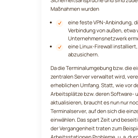
Sicherheitsanspruche und sind zud
Maßnahmen wurden
eine feste VPN-Anbindung, di
Verbindung von außen, etwa v
Unternehmensnetzwerk ermö
eine Linux-Firewall installiert
abzusichern.
Da die Terminalumgebung bzw. die ei
zentralen Server verwaltet wird, ver
erheblichen Umfang. Statt, wie vor 
Arbeitsplätze bzw. deren Software-
aktualisieren, braucht es nun nur no
Terminalserver, auf den sich die ein
einwählen. Das spart Zeit und beseiti
der Vergangenheit traten zum Beispie
Arbeitsstationen Probleme, u. a. dur