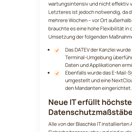
wartungsintensiv und nicht effektiv 
Letzteres ist jedoch notwendig, da d
mehrere Wochen – vor Ort außerhal
brauchte es eine hohe Flexibilität in
Umsetzung der folgenden Maßnahme
Das DATEV der Kanzlei wurde 
Terminal-Umgebung überführt,
Daten und Applikationen ermö
Ebenfalls wurde das E-Mail-S
umgestellt und eine NextClo
den Mandanten eingerichtet.
Neue IT erfüllt höchst
Datenschutzmaßstäb
Alle von der Blaschke IT installiert