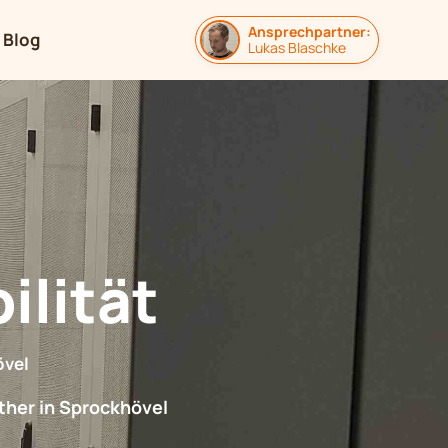
Ansprechpartner:
Blog
Lukas Blaschke
ilität
övel
ther in Sprockhövel